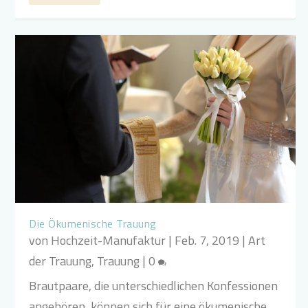
Die Ökumenische Trauung
von
Hochzeit-Manufaktur
|
Feb. 7, 2019
|
Art
der Trauung
,
Trauung
|
0
Brautpaare, die unterschiedlichen Konfessionen
angehören, können sich für eine ökumenische