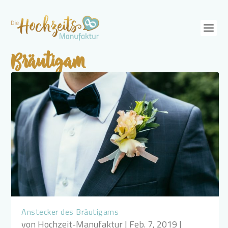
Bräutigam
Anstecker des Bräutigams
von
Hochzeit-Manufaktur
|
Feb. 7, 2019
|