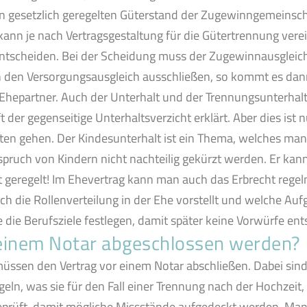
en gesetzlich geregelten Güterstand der Zugewinngemeinsch
ann je nach Vertragsgestaltung für die Gütertrennung vere
tscheiden. Bei der Scheidung muss der Zugewinnausgleich 
h den Versorgungsausgleich ausschließen, so kommt es dann
Ehepartner. Auch der Unterhalt und der Trennungsunterhal
 der gegenseitige Unterhaltsverzicht erklärt. Aber dies ist
en gehen. Der Kindesunterhalt ist ein Thema, welches man
nspruch von Kindern nicht nachteilig gekürzt werden. Er kan
t geregelt! Im Ehevertrag kann man auch das Erbrecht regel
ich die Rollenverteilung in der Ehe vorstellt und welche A
ie Berufsziele festlegen, damit später keine Vorwürfe en
 einem Notar abgeschlossen werden?
üssen den Vertrag vor einem Notar abschließen. Dabei sind n
ln, was sie für den Fall einer Trennung nach der Hochzeit, 
 geprüft, damit mögliche Missstände aufgedeckt werden. Ma