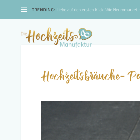
TRENDING:
Liebe auf den ersten Klick: Wie Neuromarketin
Hochzeitsbräuche- Po