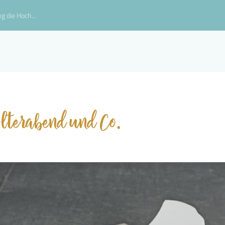
g die Hoch...
lterabend und Co.