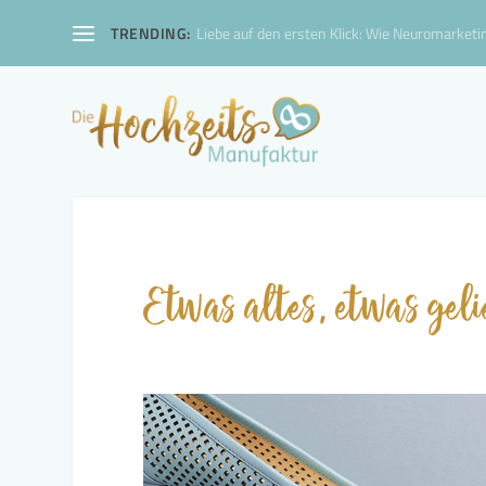
TRENDING:
Liebe auf den ersten Klick: Wie Neuromarketin
Etwas altes, etwas gel