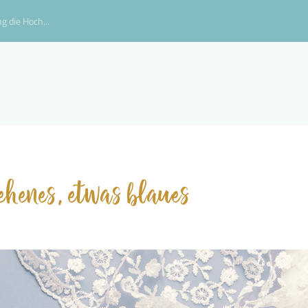
g die Hoch...
iehenes, etwas blaues