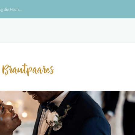
g die Hoch...
s Brautpaares