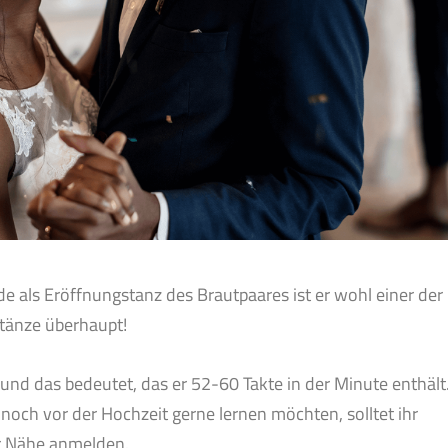
e als Eröffnungstanz des Brautpaares ist er wohl einer der
tänze überhaupt!
 und das bedeutet, das er 52-60 Takte in der Minute enthält
 noch vor der Hochzeit gerne lernen möchten, solltet ihr
er Nähe anmelden.