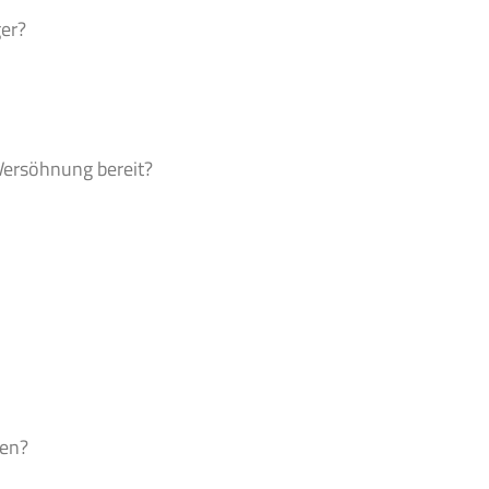
ger?
 Versöhnung bereit?
ten?