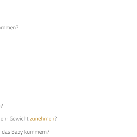
kommen?
e?
mehr Gewicht
zunehmen
?
um das Baby kümmern?