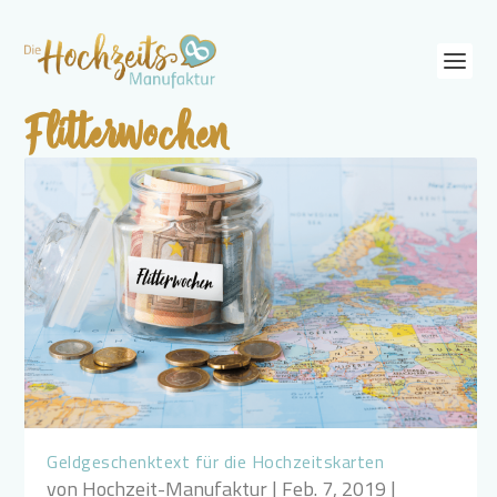
Flitterwochen
Geldgeschenktext für die Hochzeitskarten
von
Hochzeit-Manufaktur
|
Feb. 7, 2019
|