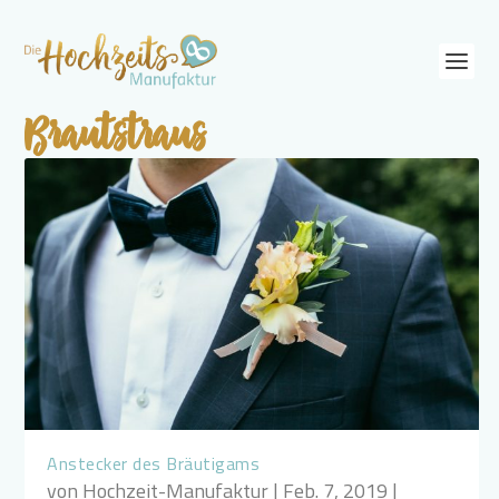
Brautstraus
Anstecker des Bräutigams
von
Hochzeit-Manufaktur
|
Feb. 7, 2019
|