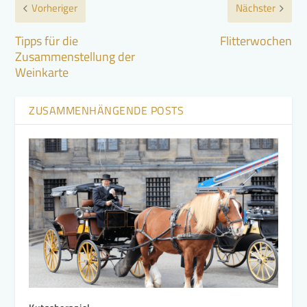
Vorheriger
Nächster
Tipps für die
Flitterwochen
Zusammenstellung der
Weinkarte
ZUSAMMENHÄNGENDE POSTS