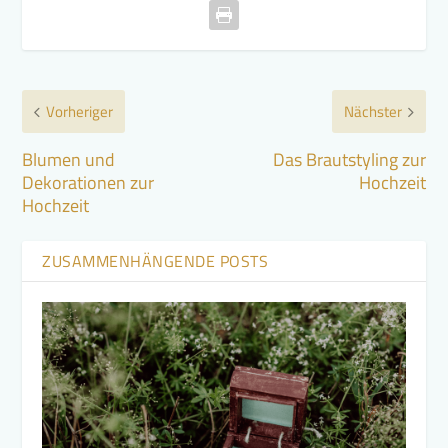
Vorheriger
Nächster
Blumen und
Das Brautstyling zur
Dekorationen zur
Hochzeit
Hochzeit
ZUSAMMENHÄNGENDE POSTS