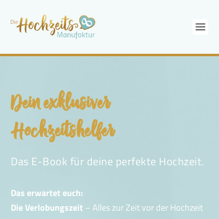
Dein exklusiver
Hochzeitshelfer
Das E-Book für deine perfekte Hochzeit.
Das erwartet euch:
Die Verlobungszeit
– Alles zur Zeit vor der Hochzeit